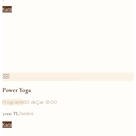
Katıl
Power Yoga
Programlı
60
dk
Çar 18:00
/seans
3.000
TL
Katıl