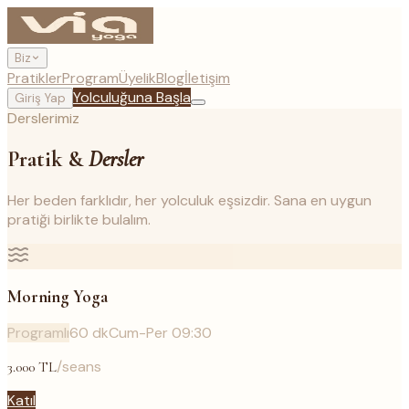
Biz
Pratikler
Program
Üyelik
Blog
İletişim
Yolculuğuna Başla
Giriş Yap
Derslerimiz
Pratik &
Dersler
Her beden farklıdır, her yolculuk eşsizdir. Sana en uygun
pratiği birlikte bulalım.
Morning Yoga
Programlı
60
dk
Cum-Per 09:30
/seans
3.000
TL
Katıl