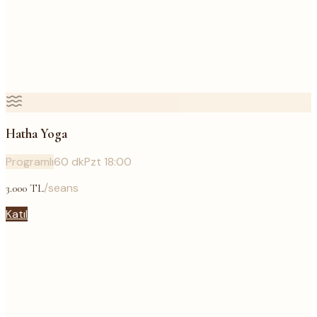
Hatha Yoga
Programlı
60
dk
Pzt 18:00
/seans
3.000
TL
Katıl