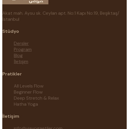
Akat mah. Aysu sk. Ceylan apt. No:1 Kapı No:19, Beşiktaş/
İstanbul
Stüdyo
Dersler
Program
Blog
İletişim
Pratikler
All Levels Flow
Beginner Flow
Deep Stretch & Relax
Hatha Yoga
İletişim
info@viayogaetiler.com