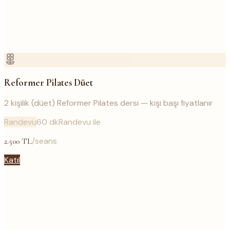
Reformer Pilates Düet
2 kişilik (düet) Reformer Pilates dersi — kişi başı fiyatlanır
Randevu
60
dk
Randevu ile
/seans
2.500
TL
Katıl