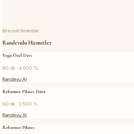
Bireysel Seanslar
Randevulu
Hizmetler
Yoga Özel Ders
60
dk ·
4.500
TL
Randevu Al
Reformer Pilates Düet
60
dk ·
2.500
TL
Randevu Al
Reformer Pilates