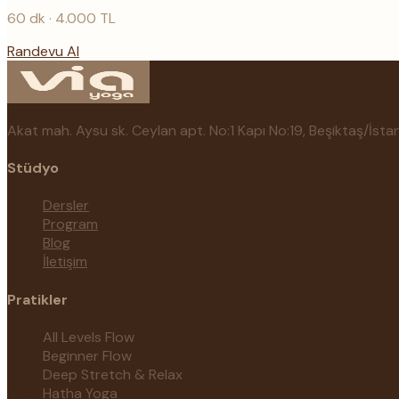
60
dk ·
4.000
TL
Randevu Al
Akat mah. Aysu sk. Ceylan apt. No:1 Kapı No:19, Beşiktaş/İsta
Stüdyo
Dersler
Program
Blog
İletişim
Pratikler
All Levels Flow
Beginner Flow
Deep Stretch & Relax
Hatha Yoga