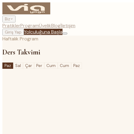
Biz
Pratikler
Program
Üyelik
Blog
İletişim
Yolculuğuna Başla
Giriş Yap
Haftalık Program
Ders
Takvimi
Paz
Sal
Çar
Per
Cum
Cum
Paz